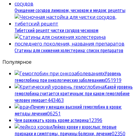
Очищение сосудов лимоном, чесноком и медом: рецепты
Тибетский рецепт чистки сосудов чесноком
Статины для снижения холестерина: список препаратов
Популярное
Уровень
0
51919
гемоглобина при онкологических заболеваниях
Какой уровень
гемоглобина считается критичным: при каком гемоглобине
4
43463
человек умирает
Почему у женщин высокий гемоглобин в крови:
0
6251
методы лечения
1
2396
Чем разжижать кровь кроме аспирина
Лейкоз крови у взрослых: первые
0
2350
признаки и симптомы, причины болезни, лечение