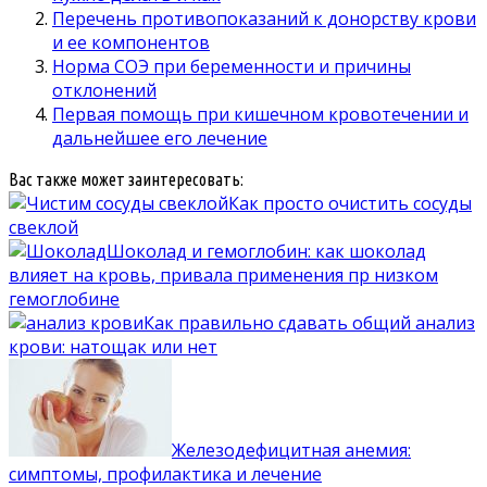
Перечень противопоказаний к донорству крови
и ее компонентов
Норма СОЭ при беременности и причины
отклонений
Первая помощь при кишечном кровотечении и
дальнейшее его лечение
Вас также может заинтересовать:
Как просто очистить сосуды
свеклой
Шоколад и гемоглобин: как шоколад
влияет на кровь, привала применения пр низком
гемоглобине
Как правильно сдавать общий анализ
крови: натощак или нет
Железодефицитная анемия:
симптомы, профилактика и лечение