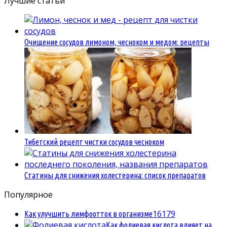
записей
Лучшие статьи
Очищение сосудов лимоном, чесноком и медом: рецепты
Тибетский рецепт чистки сосудов чесноком
Статины для снижения холестерина: список препаратов
Популярное
1
6179
Как улучшить лимфоотток в организме
Как фолиевая кислота влияет на