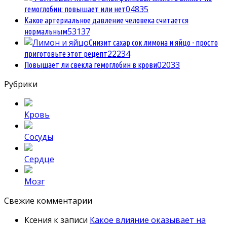
0
4835
гемоглобин: повышает или нет
Какое артериальное давление человека считается
5
3137
нормальным
Снизит сахар сок лимона и яйцо - просто
2
2234
приготовьте этот рецепт
0
2033
Повышает ли свекла гемоглобин в крови
Рубрики
Кровь
Сосуды
Сердце
Мозг
Свежие комментарии
Ксения
к записи
Какое влияние оказывает на