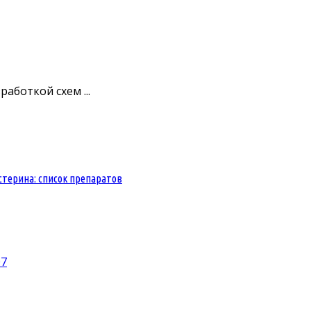
аботкой схем ...
стерина: список препаратов
07