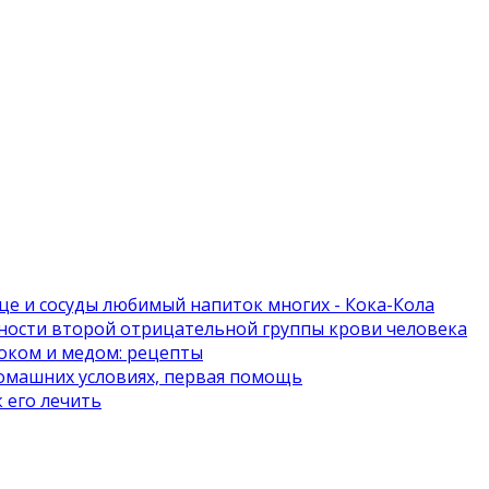
це и сосуды любимый напиток многих - Кока-Кола
нности второй отрицательной группы крови человека
оком и медом: рецепты
домашних условиях, первая помощь
 его лечить