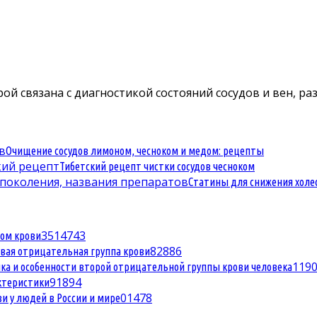
й связана с диагностикой состояний сосудов и вен, разр
Очищение сосудов лимоном, чесноком и медом: рецепты
Тибетский рецепт чистки сосудов чесноком
Статины для снижения холе
35
14743
ом крови
8
2886
рвая отрицательная группа крови
1
19
ка и особенности второй отрицательной группы крови человека
9
1894
актеристики
0
1478
и у людей в России и мире