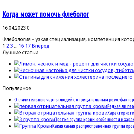
Когда может помочь флеболог
16.04.2023
0
Флебология – узкая специализация, компетенция которо
Пагинация
1
2
3
…
16
17
Вперед
записей
Лучшие статьи
Популярное
Отличительные черты людей с отрицательным резус-фактор
Редкая ли пе
Характеристи
Третья группа крови: особенности и хар
Какая самая распространенная группа кров