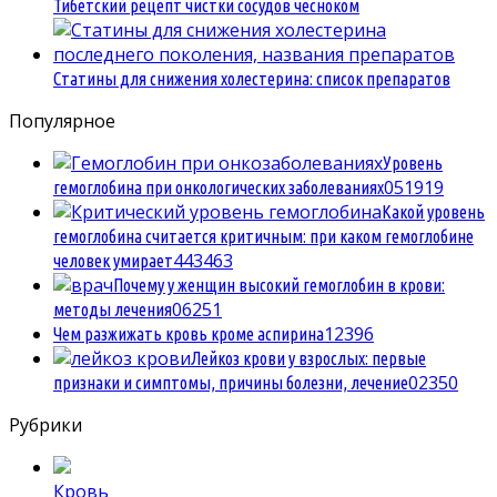
Тибетский рецепт чистки сосудов чесноком
Статины для снижения холестерина: список препаратов
Популярное
Уровень
0
51919
гемоглобина при онкологических заболеваниях
Какой уровень
гемоглобина считается критичным: при каком гемоглобине
4
43463
человек умирает
Почему у женщин высокий гемоглобин в крови:
0
6251
методы лечения
1
2396
Чем разжижать кровь кроме аспирина
Лейкоз крови у взрослых: первые
0
2350
признаки и симптомы, причины болезни, лечение
Рубрики
Кровь