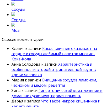
Сосуды
Сердце
Мозг
Свежие комментарии
Ксения
к записи
Какое влияние оказывает на
сердце и сосуды любимый напиток многих -
Кока-Кола
Анна Солодова
к записи
Характеристика и
особенности второй отрицательной группы
крови человека
Мария
к записи
Очищение сосудов лимоном,
чесноком и медом: рецепты
Зина
к записи
Гипертонический криз: лечение в
домашних условиях, первая помощь
Дарья
к записи
Что такое некроз кишечника и
как его лечить