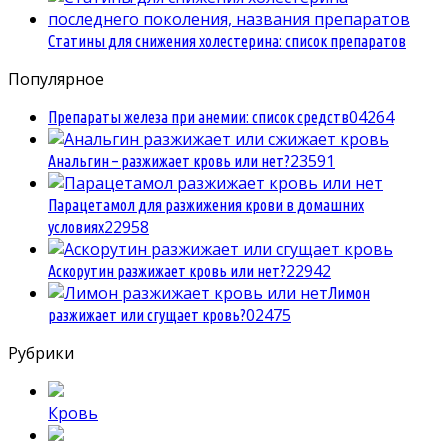
Статины для снижения холестерина: список препаратов
Популярное
0
4264
Препараты железа при анемии: список средств
2
3591
Анальгин – разжижает кровь или нет?
Парацетамол для разжижения крови в домашних
2
2958
условиях
2
2942
Аскорутин разжижает кровь или нет?
Лимон
0
2475
разжижает или сгущает кровь?
Рубрики
Кровь