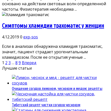
основано на действии световых волн определенной
частоты. Физиотерапия необходима ...
Симптомы хламидии трахоматис у женщин
4.12.2019
0
exp-sos
Если в анализах обнаружена хламидия трахоматис,
значит, пациент страдает урогенитальным
хламидиозом. После ее открытия ученые ...
Пагинация
1
2
3
…
8
9
Вперед
записей
Лучшие статьи
Очищение сосудов лимоном, чесноком и медом: рецепты
Тибетский рецепт чистки сосудов чесноком