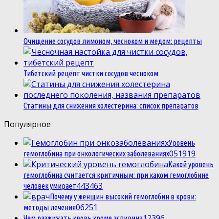
Очищение сосудов лимоном, чесноком и медом: рецепты
Тибетский рецепт чистки сосудов чесноком
Статины для снижения холестерина: список препаратов
Популярное
Уровень
0
51919
гемоглобина при онкологических заболеваниях
Какой уровень
гемоглобина считается критичным: при каком гемоглобине
4
43463
человек умирает
Почему у женщин высокий гемоглобин в крови:
0
6251
методы лечения
1
2396
Чем разжижать кровь кроме аспирина