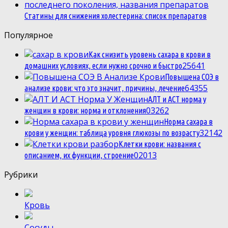
Статины для снижения холестерина: список препаратов
Популярное
Как снизить уровень сахара в крови в
2
5641
домашних условиях, если нужно срочно и быстро
Повышена СОЭ в
6
4355
анализе крови: что это значит, причины, лечение
АЛТ и АСТ норма у
0
3262
женщин в крови: норма и отклонения
Норма сахара в
3
2142
крови у женщин: таблица уровня глюкозы по возрасту
Клетки крови: названия с
0
2013
описанием, их функции, строение
Рубрики
Кровь
Сосуды