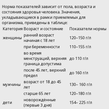
Норма показателей зависит от пола, возраста и
состояния здоровья человека. Значения,
укладывающиеся в рамки приемлемых для
организма, приведены в таблице:
Категория
Возраст и состояние
Показатели нормы
ранний возраст
женщины
120–150 г/л
начиная с 18 лет
при беременности
110–155 г/л
во время
менструаций, верхняя
до 110 г/л
граница допустима
после 45 лет, верхний
до 160 г/л
предел
возраст от 18 до 45
мужчины
130– 160 г/л
лет
старше 65 лет
120–180 г/л
новорождённые
дети
154– 225 г/л
(первые 3 дня)