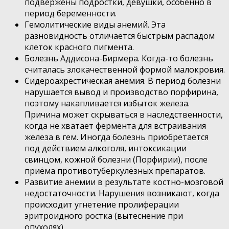
подвержены подростки, девушки, особенно в
период беременности.
Гемолитические виды анемий. Эта
разновидность отличается быстрым распадом
клеток красного пигмента.
Болезнь Аддисона-Бирмера. Когда-то болезнь
считалась злокачественной формой малокровия.
Сидероахрестическая анемия. В период болезни
нарушается вывод и производство порфирина,
поэтому накапливается избыток железа.
Причина может скрываться в наследственности,
когда не хватает фермента для встраивания
железа в гем. Иногда болезнь приобретается
под действием алкоголя, интоксикации
свинцом, кожной болезни (Порфирии), после
приёма противотуберкулёзных препаратов.
Развитие анемии в результате костно-мозговой
недостаточности. Нарушения возникают, когда
происходит угнетение пролиферации
эритроидного ростка (вытеснение при
опухолях).