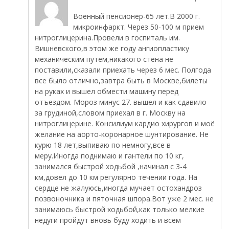
Военный пенсионер-65 лет.В 2000 г.
микроинфаркт. Через 50-100 м прием
нитроглицерина.Провели в госпиталь им.
Вишневского,в этом же году ангиопластику
механическим путем,никакого стена не
поставили,сказали приехать через 6 мес. Полгода
все было отлично,завтра быть в Москве,билеты
на руках и вышел обмести машину перед
отъездом. Мороз минус 27. вышел и как сдавило
за грудиной,словом приехал в г. Москву на
нитроглицерине. Консилиум кардио хирургов и моё
желание на аорто-коронарное шунтирование. Не
курю 18 лет,выпиваю по немногу,все в
меру.Иногда поднимаю и гантели по 10 кг,
занимался быстрой ходьбой ,начинал с 3-4
км,довел до 10 км регулярно течении года. На
сердце не жалуюсь,иногда мучает остохандроз
позвоночника и пяточная шпора.Вот уже 2 мес. не
занимаюсь быстрой ходьбой,как только мелкие
недуги пройдут вновь буду ходить и всем