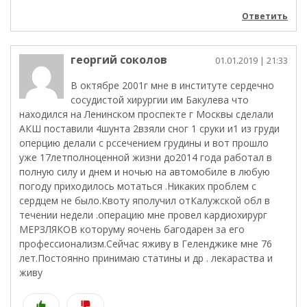
Ответить
георгий соколов
01.01.2019
| 21:33
В октябре 2001г мне в институте сердечно
сосудистой хирургии им Бакулева что
находился на Ленинском проспекте г Москвы сделали
АКШ поставили 4шунта 2взяли сног 1 сруки и1 из груди
оперцию делали с рссечением грудины и вот прошло
уже 17летполноценной жизни до2014 года работал в
полную силу и днем и ночью на автомобиле в любую
погоду приходилось мотаться .Никаких проблем с
сердцем не было.Квоту яполучил отКалужской обл в
течении недели .операцию мне провел кардиохирург
МЕРЗЛЯКОВ которуму яочень багодарен за его
профессионализм.Сейчас яживу в Геленджике мне 76
лет.Постоянно принимаю статины и др . лекараства и
живу