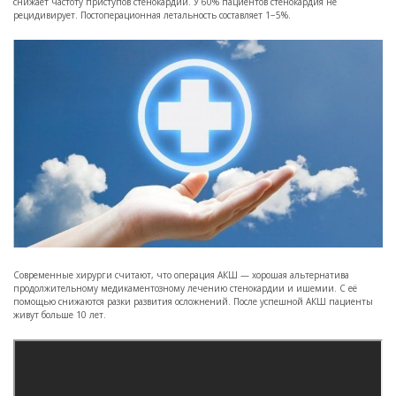
снижает частоту приступов стенокардии. У 60% пациентов стенокардия не
рецидивирует. Постоперационная летальность составляет 1−5%.
Современные хирурги считают, что операция АКШ — хорошая альтернатива
продолжительному медикаментозному лечению стенокардии и ишемии. С её
помощью снижаются разки развития осложнений. После успешной АКШ пациенты
живут больше 10 лет.