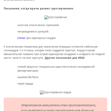
Показания, когда врачи делают шунтирование:
наличие клинических признаков;
непроходимость артерий;
стеноз
трех коронарных сосудов.
К клиническим показаниям для назначения операции относится стабильная
стенокардия 3 и 4 класса, которая плохо поддаётся терапии. Хирургическое
вмешательство показано при остром коронарном синдроме и инфаркте не позднее
шести часов от начала приступа.
Другие показания для АКШ:
плохой результат специальных диагностических исследований
(велоэргометрия);
ишемия без боли;
порок сердца.
Оперативное вмешательство противопоказано,
если выявлена низкая сократительная функция