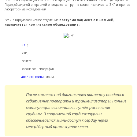
некоторых случаях дополнительно проводится стентирование либо шунтирование.
Перед обширной операцией определяется группа крови, назначается ЭКГ и прочие
лабораторные исследования.
Если в кардиологическое отделение
поступил пациент с ишемией,
назначается комплексное обследование:
ЭКГ
;
УЗИ;
рентген;
коронароангиография;
анализы крови
, мочи.
После комплексной диагностики пациенту вводятся
седативные препараты и транквилизаторы. Раньше
манипуляция выполнялась путём рассечения
грудины. В современной кардиохирургии
обеспечивается мини-доступ к сердцу через
межрёберный промежуток слева.