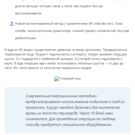
длится меньше четырех часов, а после неё пациент быстро
восстанавливается.
Новый миниинвазивный метод с применением ИК либо без него. Плюс
способа: незначительная кровопотеря, низкий процент осложнений, быстрая
реабилитация.
В задачи ИК входит осуществление кровотока по всему организму. Предварительно
пережимается сосуд. Пациент подключается к аппарату. Хирург выявляет сосуд для
шунта. Он подводится к проблемной артерии. Его второй конец подшивается к
аорте. В ходе операции врач может использовать несколько шунтов — от двух до
пяти. Их число зависит от количества пораженных сосудов.
Современные операционные методики
предусматривают использование эндоскопа и скоб из
проволоки. Хирург вводит дренажи для вытекания
крови из полости перикарда. Через 10 дней швы
снимаются. Для проведения операции по любому
способу требуется специальное оборудование.