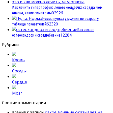
Как лечить гипертрофию левого желудочка сердца: чем
0
2926
опасна, какие симптомы
Норма пульса у мужчин по возрасту:
6
2320
таблица показателей
Как связан
1
2284
остеохондроз и сердцебиение
Рубрики
Кровь
Сосуды
Сердце
Мозг
Свежие комментарии
Ксения
к записи
Какое влияние оказывает на