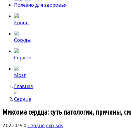
Полезно для здоровья
Кровь
Сосуды
Сердце
Мозг
Главная
>
Сердце
Миксома сердца: суть патологии, причины, с
7.02.2019
0
Сердце
exp-sos