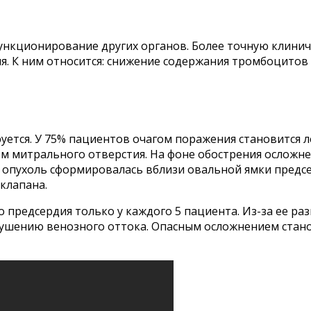
функционирование других органов. Более точную клини
ия. К ним относится: снижение содержания тромбоцитов
уется. У 75% пациентов очагом поражения становится 
ем митрального отверстия. На фоне обострения осложн
и опухоль сформировалась вблизи овальной ямки предсе
клапана.
о предсердия только у каждого 5 пациента. Из-за ее р
ушению венозного оттока. Опасным осложнением станов