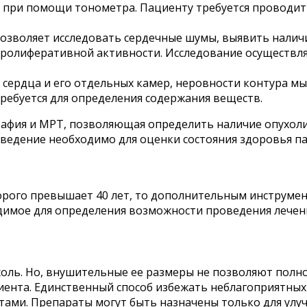
при помощи тонометра. Пациенту требуется проводить 
Позволяет исследовать сердечные шумы, выявить наличи
пролиферативной активности. Исследование осуществл
 сердца и его отдельных камер, неровности контура м
ребуется для определения содержания веществ.
афия и МРТ, позволяющая определить наличие опухоли,
ведение необходимо для оценки состояния здоровья па
торого превышает 40 лет, то дополнительным инструме
одимое для определения возможности проведения лечен
ль. Но, внушительные ее размеры не позволяют полноц
иента. Единственный способ избежать неблагоприятных 
ами. Препараты могут быть назначены только для улуч