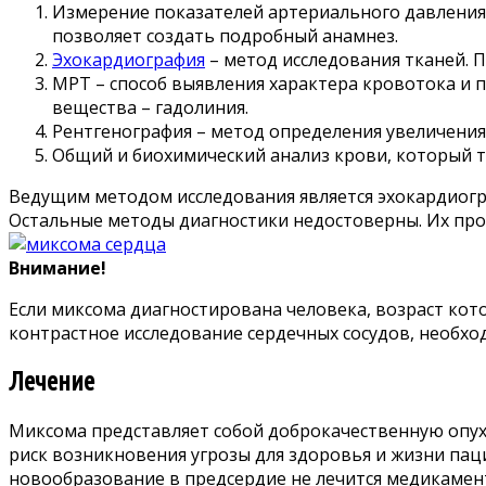
Измерение показателей артериального давления 
позволяет создать подробный анамнез.
Эхокардиография
– метод исследования тканей. 
МРТ – способ выявления характера кровотока и 
вещества – гадолиния.
Рентгенография – метод определения увеличения
Общий и биохимический анализ крови, который т
Ведущим методом исследования является эхокардиогр
Остальные методы диагностики недостоверны. Их про
Внимание!
Если миксома диагностирована человека, возраст ко
контрастное исследование сердечных сосудов, необх
Лечение
Миксома представляет собой доброкачественную опухо
риск возникновения угрозы для здоровья и жизни пац
новообразование в предсердие не лечится медикамент