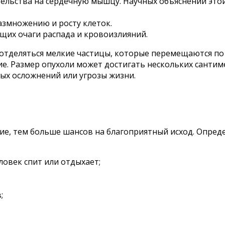
тельства на сердечную мышцу. Научных объяснений этой
азмножению и росту клеток.
щих очаги распада и кровоизлияний.
т отделяться мелкие частицы, которые перемещаются по
е. Размер опухоли может достигать нескольких сантим
ных осложнений или угрозы жизни.
ние, тем больше шансов на благоприятный исход. Опре
ловек спит или отдыхает;
;