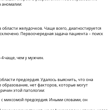
а аномалии:
в области желудочков. Чаще всего, диагностируется
исключено. Первоочередная задача пациента – поиск
4 чаще, чем у мужчин.
бласти предсердия. Удалось выяснить, что она
е образование, нет факторов, которые могут
причин этой патологии:
 с миксомой предсердия. Иными словами, он