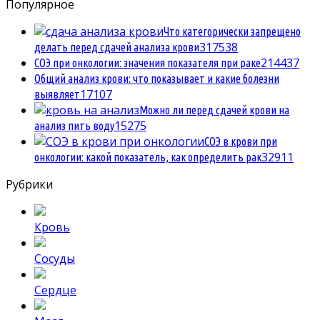
Популярное
Что категорически запрещено
3
17538
делать перед сдачей анализа крови
2
14437
СОЭ при онкологии: значения показателя при раке
Общий анализ крови: что показывает и какие болезни
1
7107
выявляет
Можно ли перед сдачей крови на
1
5275
анализ пить воду
СОЭ в крови при
3
2911
онкологии: какой показатель, как определить рак
Рубрики
Кровь
Сосуды
Сердце