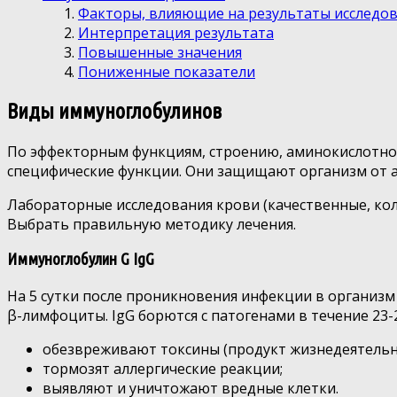
Факторы, влияющие на результаты исследо
Интерпретация результата
Повышенные значения
Пониженные показатели
Виды иммуноглобулинов
По эффекторным функциям, строению, аминокислотном
специфические функции. Они защищают организм от ан
Лабораторные исследования крови (качественные, кол
Выбрать правильную методику лечения.
Иммуноглобулин G IgG
На 5 сутки после проникновения инфекции в организ
β-лимфоциты. IgG борются с патогенами в течение 23
обезвреживают токсины (продукт жизнедеятельн
тормозят аллергические реакции;
выявляют и уничтожают вредные клетки.