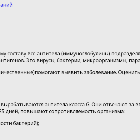
ваний
у составу все антитела (иммуноглобулины) подразделя
тигенов. Это вирусы, бактерии, микроорганизмы, пар
ичественные)помогают выявить заболевание. Оценить с
м вырабатываются антитела класса G. Они отвечают за
-25 дней, повышают сопротивляемость организма:
ости бактерий);