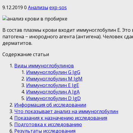
9.12.2019
0
Анализы
exp-sos
В состав плазмы крови входит иммуноглобулин E. Эт
патогена − инородного агента (антигена).
Человек сдае
дерматитов.
Содержание статьи
Виды иммуноглобулинов
Иммуноглобулин G IgG
Иммуноглобулин M IgM
Иммуноглобулин E IgE
Иммуноглобулин A IgA
Иммуноглобулин D IgD
Информация об исследовании
Что показывает анализ на иммуноглобулин
Показания к назначению исследования
Подготовка к исследованию
Результаты исследования