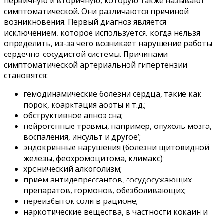
первичную и вторичную, которую также называют
симптоматической. Они различаются причиной
возникновения. Первый диагноз является
исключением, которое используется, когда нельзя
определить, из-за чего возникает нарушение работы
сердечно-сосудистой системы. Причинами
симптоматической артериальной гипертензии
становятся:
гемодинамические болезни сердца, такие как
порок, коарктация аорты и т.д.;
обструктивное апноэ сна;
нейрогенные травмы, например, опухоль мозга,
воспаления, инсульт и другое’;
эндокринные нарушения (болезни щитовидной
железы, феохромоцитома, климакс);
хронический алкоголизм;
прием антидепрессантов, сосудосужающих
препаратов, гормонов, обезболивающих;
переизбыток соли в рационе;
наркотические вещества, в частности кокаин и