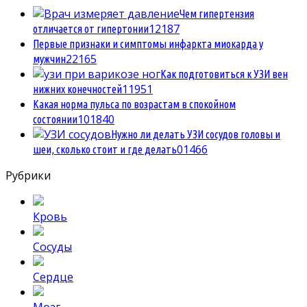
Чем гипертензия
1
2187
отличается от гипертонии
Первые признаки и симптомы инфаркта миокарда у
2
2165
мужчин
Как подготовиться к УЗИ вен
1
1951
нижних конечностей
Какая норма пульса по возрастам в спокойном
10
1840
состоянии
Нужно ли делать УЗИ сосудов головы и
0
1466
шеи, сколько стоит и где делать
Рубрики
Кровь
Сосуды
Сердце
Мозг