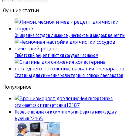
Лучшие статьи
Очищение сосудов лимоном, чесноком и медом: рецепты
Тибетский рецепт чистки сосудов чесноком
Статины для снижения холестерина: список препаратов
Популярное
Чем гипертензия
1
2187
отличается от гипертонии
Первые признаки и симптомы инфаркта миокарда у
2
2165
мужчин