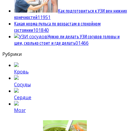
Как подготовиться к УЗИ вен нижних
1
1951
конечностей
Какая норма пульса по возрастам в спокойном
10
1840
состоянии
Нужно ли делать УЗИ сосудов головы и
0
1466
шеи, сколько стоит и где делать
Рубрики
Кровь
Сосуды
Сердце
Мозг