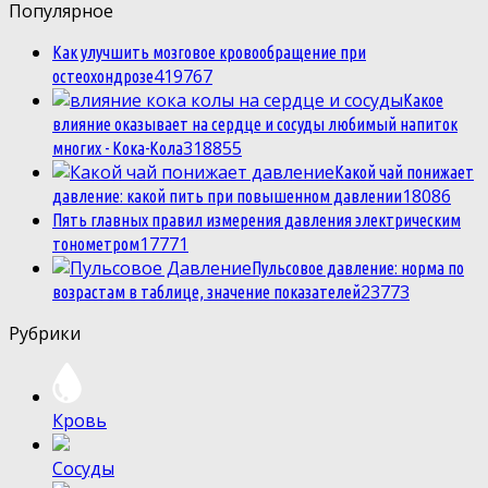
Популярное
Как улучшить мозговое кровообращение при
4
19767
остеохондрозе
Какое
влияние оказывает на сердце и сосуды любимый напиток
3
18855
многих - Кока-Кола
Какой чай понижает
1
8086
давление: какой пить при повышенном давлении
Пять главных правил измерения давления электрическим
1
7771
тонометром
Пульсовое давление: норма по
2
3773
возрастам в таблице, значение показателей
Рубрики
Кровь
Сосуды