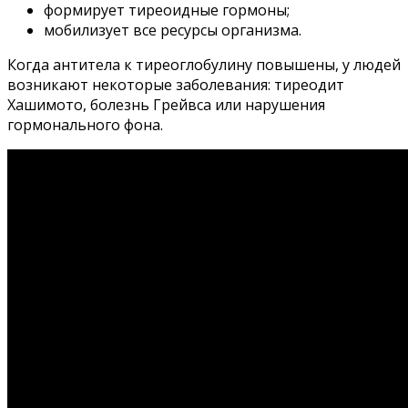
формирует тиреоидные гормоны;
мобилизует все ресурсы организма.
Когда антитела к тиреоглобулину повышены, у людей
возникают некоторые заболевания: тиреодит
Хашимото, болезнь Грейвса или нарушения
гормонального фона.