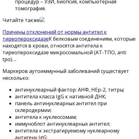
процедур – УЗИ, биопсия, компьютерная
томография.
Читайте также
Причины отклонений от нормы антител к
тиреопероксидазе
К белковым соединениям, которые
находятся в крови, относятся антитела к
тиреопероксидазе микросомальной (АТ-ТПО, anti
tpo)….
Маркеров аутоиммунный заболеваний существует
несколько:
антинуклеарный фактор: АНФ, НЕр-2, титры;
антитела класса IgG к нативной ДНК;
панель антинуклеарных антител при
склеродермии;
антитела к нуклеосомам;
иммуноблот антинуклеарных антител;
антитела к экстрагируемому нуклеарному
антигену IgG;