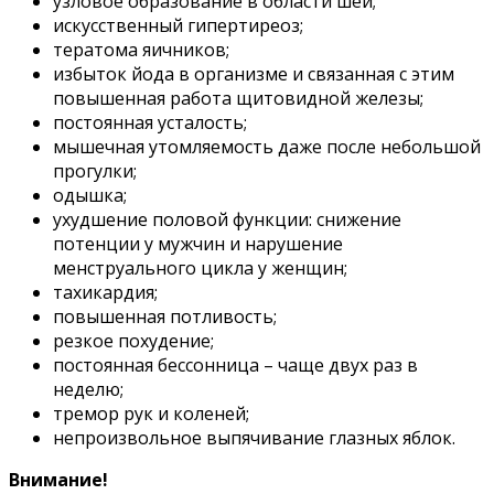
узловое образование в области шеи;
искусственный гипертиреоз;
тератома яичников;
избыток йода в организме и связанная с этим
повышенная работа щитовидной железы;
постоянная усталость;
мышечная утомляемость даже после небольшой
прогулки;
одышка;
ухудшение половой функции: снижение
потенции у мужчин и нарушение
менструального цикла у женщин;
тахикардия;
повышенная потливость;
резкое похудение;
постоянная бессонница – чаще двух раз в
неделю;
тремор рук и коленей;
непроизвольное выпячивание глазных яблок.
Внимание!