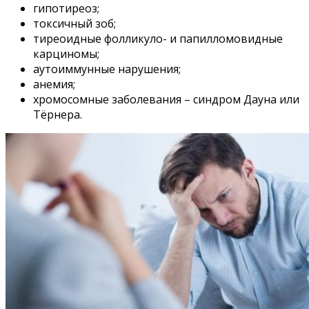
гипотиреоз;
токсичный зоб;
тиреоидные фолликуло- и папилломовидные
карциномы;
аутоиммунные нарушения;
анемия;
хромосомные заболевания – синдром Дауна или
Тёрнера.