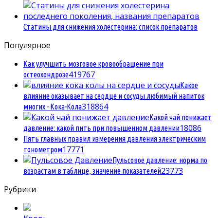
Статины для снижения холестерина: список препаратов
Популярное
Как улучшить мозговое кровообращение при
4
19767
остеохондрозе
Какое
влияние оказывает на сердце и сосуды любимый напиток
3
18864
многих - Кока-Кола
Какой чай понижает
1
8086
давление: какой пить при повышенном давлении
Пять главных правил измерения давления электрическим
1
7771
тонометром
Пульсовое давление: норма по
2
3773
возрастам в таблице, значение показателей
Рубрики