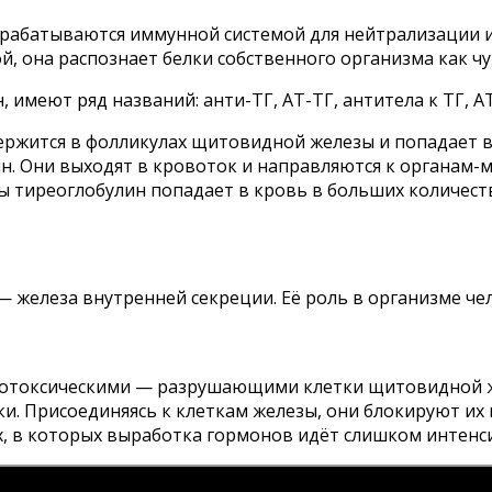
ырабатываются иммунной системой для нейтрализации и
бой, она распознает белки собственного организма как 
меют ряд названий: анти-ТГ, АТ-ТГ, антитела к ТГ, АТТГ,
держится в фолликулах щитовидной железы и попадает в
н. Они выходят в кровоток и направляются к органам-м
 тиреоглобулин попадает в кровь в больших количеств
 железа внутренней секреции. Её роль в организме че
тотоксическими — разрушающими клетки щитовидной ж
и. Присоединяясь к клеткам железы, они блокируют их
ех, в которых выработка гормонов идёт слишком интенс