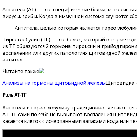
Антитела (АТ) — это специфические белки, которые в
вирусы, грибы. Когда в иммунной системе случается с
Антитела, целью которых является тиреоглобулин, и
Тиреоглобулин (ТГ) — это белок, который в норме со
из ТГ образуются 2 гормона: тироксин и трийодтирони
воспалении или других патологиях щитовидной железы
антител.
Читайте также
Анализы на гормоны щитовидной железы
Щитовидка —
Роль АТ-ТГ
Антитела к тиреоглобулину традиционно считают ци
АТ-ТГ сами по себе не вызывают воспаления щитовидк
касается клеток с исчерпанными запасами йода или т