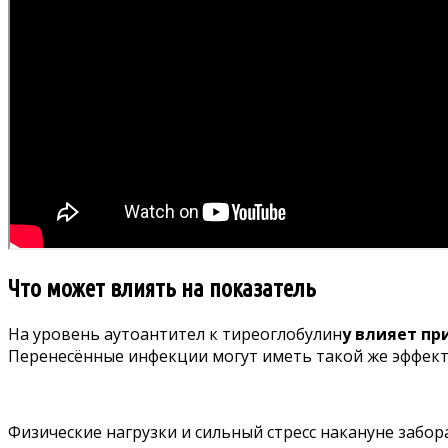
Что может влиять на показатель
На уровень аутоантител к тиреоглобулин
у влияет пр
Перенесённые инфекции могут иметь такой же эффект,
Физические нагрузки и сильный стресс накануне забор