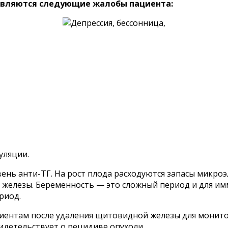
являются следующие жалобы пациента:
уляции.
ень анти-ТГ. На рост плода расходуются запасы микро
 железы. Беременность — это сложный период и для и
риод.
циентам после удаления щитовидной железы для монито
видетельствует о рецидиве опухоли.