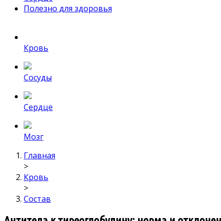
Полезно для здоровья
Кровь
Сосуды
Сердце
Мозг
Главная
>
Кровь
>
Состав
Антитела к тиреоглобулину: норма и отклоне