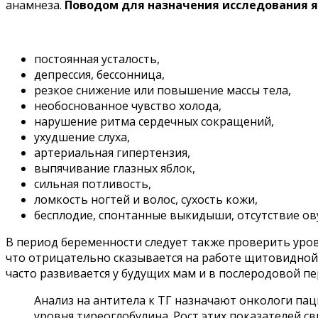
анамнеза.
Поводом для назначения исследования 
постоянная усталость,
депрессия, бессонница,
резкое снижение или повышение массы тела,
необоснованное чувство холода,
нарушение ритма сердечных сокращений,
ухудшение слуха,
артериальная гипертензия,
выпячивание глазных яблок,
сильная потливость,
ломкость ногтей и волос, сухость кожи,
бесплодие, спонтанные выкидыши, отсутствие ов
В период беременности следует также проверить уров
что отрицательно сказывается на работе щитовидной
часто развивается у будущих мам и в послеродовой пе
Анализ на антитела к ТГ назначают онкологи па
уровня тиреоглобулина. Рост этих показателей с