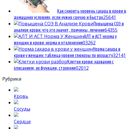
Как снизить уровень сахара в крови в
2
5641
домашних условиях, если нужно срочно и быстро
Повышена СОЭ в
6
4355
анализе крови: что это значит, причины, лечение
АЛТ и АСТ норма у
0
3262
женщин в крови: норма и отклонения
Норма сахара в
3
2141
крови у женщин: таблица уровня глюкозы по возрасту
Клетки крови: названия с
0
2012
описанием, их функции, строение
Рубрики
Кровь
Сосуды
Сердце