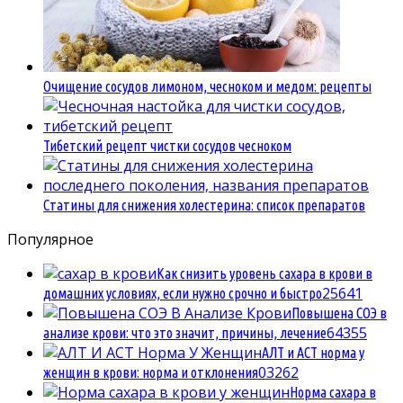
Очищение сосудов лимоном, чесноком и медом: рецепты
Тибетский рецепт чистки сосудов чесноком
Статины для снижения холестерина: список препаратов
Популярное
Как снизить уровень сахара в крови в
2
5641
домашних условиях, если нужно срочно и быстро
Повышена СОЭ в
6
4355
анализе крови: что это значит, причины, лечение
АЛТ и АСТ норма у
0
3262
женщин в крови: норма и отклонения
Норма сахара в