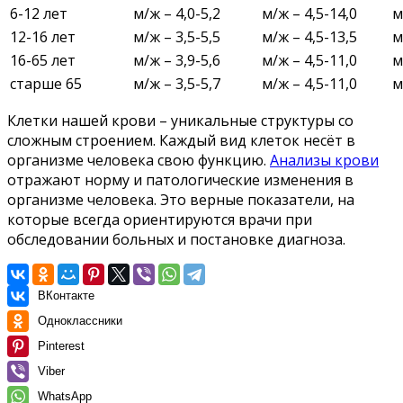
6-12 лет
м/ж – 4,0-5,2
м/ж – 4,5-14,0
м
12-16 лет
м/ж – 3,5-5,5
м/ж – 4,5-13,5
м
16-65 лет
м/ж – 3,9-5,6
м/ж – 4,5-11,0
м
старше 65
м/ж – 3,5-5,7
м/ж – 4,5-11,0
м
Клетки нашей крови – уникальные структуры со
сложным строением. Каждый вид клеток несёт в
организме человека свою функцию.
Анализы крови
отражают норму и патологические изменения в
организме человека. Это верные показатели, на
которые всегда ориентируются врачи при
обследовании больных и постановке диагноза.
ВКонтакте
Одноклассники
Pinterest
Viber
WhatsApp