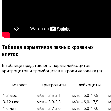
Таблица нормативов разных кровяных
клеток
В таблице представлены нормы лейкоцитов,
эритроцитов и тромбоцитов в крови человека (л):
возраст
эритроциты
лейкоциты
1-3 мес
м/ж – 3,5-5,1
м/ж – 6,0-17,5
м
3-12 мес
м/ж – 3,9-5,5
м/ж – 6,0-17,5
м
1-6 лет
м/ж – 3,7-5,0
м/ж – 6,0-17,0
м