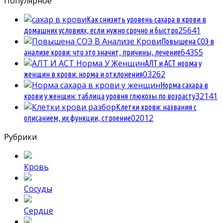
Популярное
Как снизить уровень сахара в крови в
2
5641
домашних условиях, если нужно срочно и быстро
Повышена СОЭ в
6
4355
анализе крови: что это значит, причины, лечение
АЛТ и АСТ норма у
0
3262
женщин в крови: норма и отклонения
Норма сахара в
3
2141
крови у женщин: таблица уровня глюкозы по возрасту
Клетки крови: названия с
0
2012
описанием, их функции, строение
Рубрики
Кровь
Сосуды
Сердце