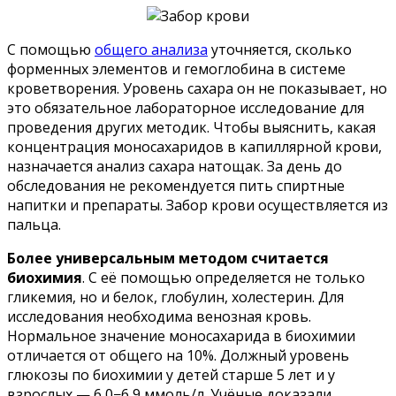
С помощью
общего анализа
уточняется, сколько
форменных элементов и гемоглобина в системе
кроветворения. Уровень сахара он не показывает, но
это обязательное лабораторное исследование для
проведения других методик. Чтобы выяснить, какая
концентрация моносахаридов в капиллярной крови,
назначается анализ сахара натощак. За день до
обследования не рекомендуется пить спиртные
напитки и препараты. Забор крови осуществляется из
пальца.
Более универсальным методом считается
биохимия
. С её помощью определяется не только
гликемия, но и белок, глобулин, холестерин. Для
исследования необходима венозная кровь.
Нормальное значение моносахарида в биохимии
отличается от общего на 10%. Должный уровень
глюкозы по биохимии у детей старше 5 лет и у
взрослых — 6,0−6,9 ммоль/л. Учёные доказали