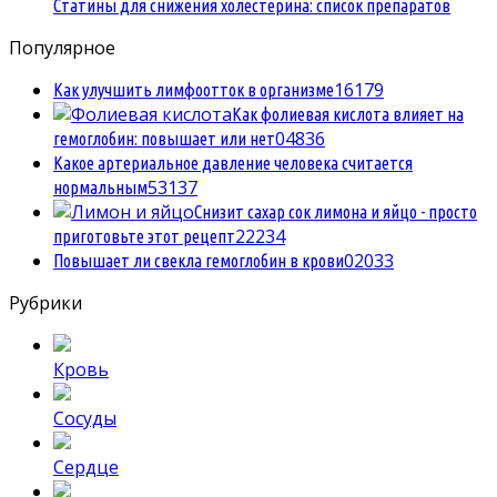
Статины для снижения холестерина: список препаратов
Популярное
1
6179
Как улучшить лимфоотток в организме
Как фолиевая кислота влияет на
0
4836
гемоглобин: повышает или нет
Какое артериальное давление человека считается
5
3137
нормальным
Снизит сахар сок лимона и яйцо - просто
2
2234
приготовьте этот рецепт
0
2033
Повышает ли свекла гемоглобин в крови
Рубрики
Кровь
Сосуды
Сердце