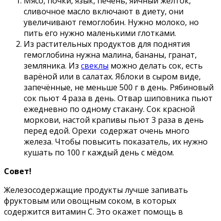
Мясо, почки, язык, печень, яичный желток,
сливочное масло включают в диету, они
увеличивают гемоглобин. Нужно молоко, но
пить его нужно маленькими глотками.
Из растительных продуктов для поднятия
гемоглобина нужна малина, бананы, гранат,
земляника. Из
свеклы
можно делать сок, есть
варёной или в салатах. Яблоки в сыром виде,
запечённые, не меньше 500 г в день. Рябиновый
сок пьют 4 раза в день. Отвар шиповника пьют
ежедневно по одному стакану. Сок красной
моркови, настой крапивы пьют 3 раза в день
перед едой. Орехи содержат очень много
железа. Чтобы повысить показатель, их нужно
кушать по 100 г каждый день с мёдом.
Совет!
Железосодержащие продукты лучше запивать
фруктовым или овощным соком, в которых
содержится витамин C. Это окажет помощь в