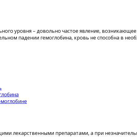
ьного уровня – довольно частое явление, возникающее
ельном падении гемоглобина, кровь не способна в нео
ь
глобина
емоглобине
ми лекарственными препаратами, а при незначительн