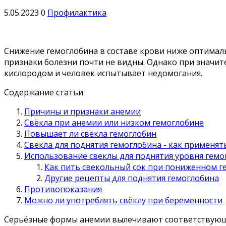
5.05.2023
0
Профилактика
Снижение гемоглобина в составе крови ниже оптимал
признаки болезни почти не видны. Однако при значит
кислородом и человек испытывает недомогания.
Содержание статьи
Причины и признаки анемии
Свёкла при анемии или низком гемоглобине
Повышает ли свёкла гемоглобин
Свёкла для поднятия гемоглобина - как применят
Использование свеклы для поднятия уровня гемо
Как пить свекольный сок при пониженном г
Другие рецепты для поднятия гемоглобина
Противопоказания
Можно ли употреблять свёклу при беременности
Серьёзные формы анемии вылечивают соответствующи