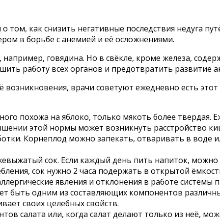
 том, как снизить негативные последствия недуга путё
ром в борьбе с анемией и её осложнениями.
 например, говядина. Но в свёкле, кроме железа, соде
чшить работу всех органов и предотвратить развитие а
её возникновения, врачи советуют ежедневно есть это
много похожа на яблоко, только мякоть более твердая.
ышении этой нормы может возникнуть расстройство ки
тки. Корнеплод можно запекать, отваривать в воде или
ежевыжатый сок. Если каждый день пить напиток, можн
ления, сок нужно 2 часа подержать в открытой ёмкости д
лергические явления и отклонения в работе системы 
ет быть одним из составляющих компонентов различных
ивает своих целебных свойств.
ентов салата или, когда салат делают только из неё, м