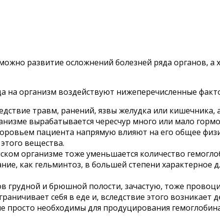
можно развитие осложнений болезней ряда органов, а 
да на организм воздействуют нижеперечисленные факт
дствие травм, ранений, язвы желудка или кишечника, а
ганизме вырабатывается чересчур много или мало гормо
оровьем пациента напрямую влияют на его общее физич
этого вещества.
ском организме тоже уменьшается количество гемогло
ние, как гельминтоз, в большей степени характерное д
ов грудной и брюшной полости, зачастую, тоже провоц
ограничивает себя в еде и, вследствие этого возникает
ые просто необходимы для продуцирования гемоглобина