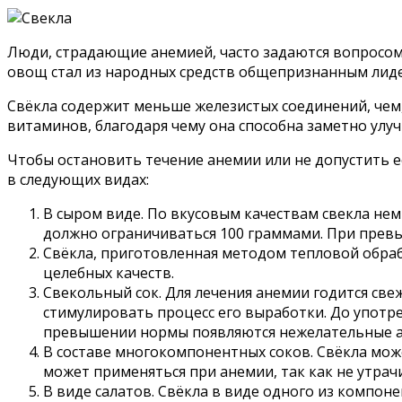
Люди, страдающие анемией, часто задаются вопросом о
овощ стал из народных средств общепризнанным лиде
Свёкла содержит меньше железистых соединений, чем,
витаминов, благодаря чему она способна заметно улу
Чтобы остановить течение анемии или не допустить 
в следующих видах:
В сыром виде. По вкусовым качествам свекла не
должно ограничиваться 100 граммами. При прев
Свёкла, приготовленная методом тепловой обрабо
целебных качеств.
Свекольный сок. Для лечения анемии годится св
стимулировать процесс его выработки. До употреб
превышении нормы появляются нежелательные ал
В составе многокомпонентных соков. Свёкла мож
может применяться при анемии, так как не утрач
В виде салатов. Свёкла в виде одного из компон