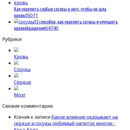
Как укрепить слабые сосуды в носу, чтобы не шла
0
5011
кровь
12 способов, как укрепить сосуды и улучшить
6
4740
кровообращение
Рубрики
Кровь
Сосуды
Сердце
Мозг
Свежие комментарии
Ксения
к записи
Какое влияние оказывает на
сердце и сосуды любимый напиток многих -
Кока-Кола