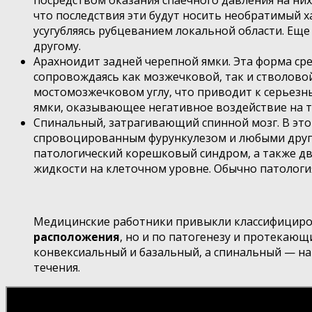
посредством оказания спаечного давления на ни
что последствия эти будут носить необратимый 
усугубляясь рубцеванием локальной области. Еще
другому.
Арахноидит задней черепной ямки. Эта форма ср
сопровождаясь как мозжечковой, так и стволов
мостомозжечковом углу, что приводит к серьезн
ямки, оказывающее негативное воздействие на 
Спинальный, затрагивающий спинной мозг. В это
спровоцированным фурункулезом и любыми други
патологический корешковый синдром, а также д
жидкости на клеточном уровне. Обычно патологи
Медицинские работники привыкли классифициров
расположения
, но и по патогенезу и протекаю
конвексиальный и базальный, а спинальный — на
течения.