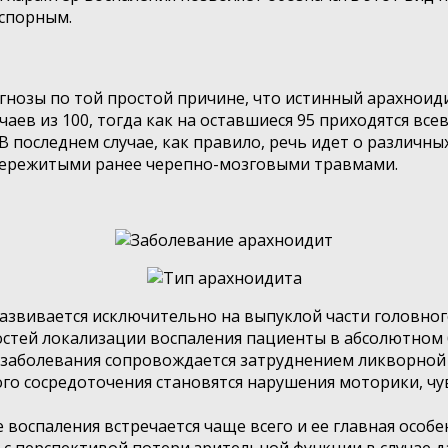
 спорным.
агнозы по той простой причине, что истинный арахно
чаев из 100, тогда как на оставшиеся 95 приходятся вс
 последнем случае, как правило, речь идет о различн
 пережитыми ранее черепно-мозговыми травмами.
звивается исключительно на выпуклой части головного м
остей локализации воспаления пациенты в абсолютном 
е заболевания сопровождается затруднением ликворной 
кого сосредоточения становятся нарушения моторики, ч
воспаления встречается чаще всего и ее главная особе