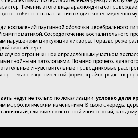
х с перспективой потери зрительной функции в случае 
характер. Течение этого вида арахноидита сопровожда
 одна особенность патологии сводится к ее медленному
еди воспалений паутинной оболочки церебрального тип
ой симптоматикой. Сосредоточение воспалительного пр
ым нарушениям циркуляции ликворы. Гораздо реже раз
тройничный нерв.
м случае ограниченное определённым участком воспале
ми гнойными патологиями. Помимо прочего, для этого
вигательные и чувствительные проводниковые расстрой
я протекает в хронической форме, крайне редко перера
ать недуг не только по локализации,
условно деля а
щим морфологическим изменениям. В свою очередь, цер
 слипчивый, слипчиво-кистозный и кистозный, каждому