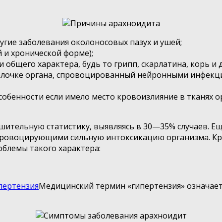
гие заболевания околоносовых пазух и ушей;
 и хронической форме);
бщего характера, будь то грипп, скарлатина, корь и д
болочке органа, спровоцированный нейронными инфекц
собенности если имело место кровоизлияние в тканях
ительную статистику, выявляясь в 30—35% случаев. Ещ
ровоцирующими сильную интоксикацию организма. Кром
блемы такого характера:
пертензия
Медицинский термин «гипертензия» означает 