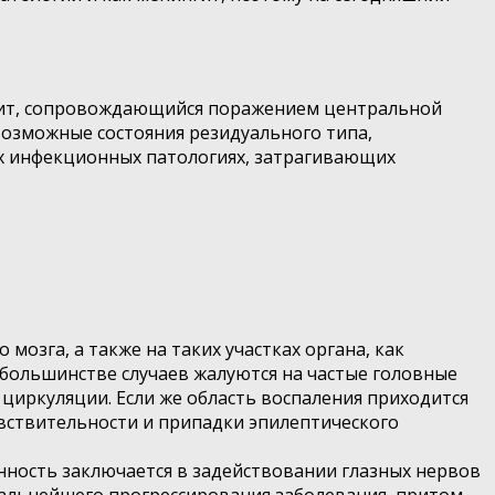
идит, сопровождающийся поражением центральной
евозможные состояния резидуального типа,
ых инфекционных патологиях, затрагивающих
озга, а также на таких участках органа, как
большинстве случаев жалуются на частые головные
циркуляции. Если же область воспаления приходится
увствительности и припадки эпилептического
нность заключается в задействовании глазных нервов