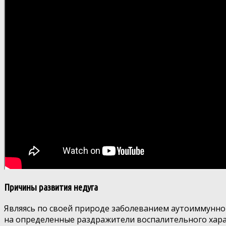
Причины развития недуга
Являясь по своей природе заболеванием аутоиммунног
на определенные раздражители воспалительного хар