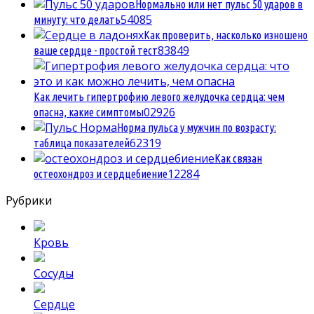
Нормально или нет пульс 50 ударов в
5
4085
минуту: что делать
Как проверить, насколько изношено
8
3849
ваше сердце - простой тест
Как лечить гипертрофию левого желудочка сердца: чем
0
2926
опасна, какие симптомы
Норма пульса у мужчин по возрасту:
6
2319
таблица показателей
Как связан
1
2284
остеохондроз и сердцебиение
Рубрики
Кровь
Сосуды
Сердце