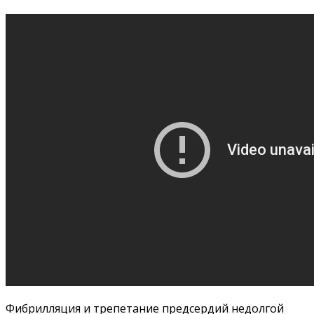
Фибрилляция и трепетание предсердий недолгой