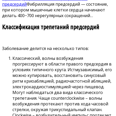
предсердий
Фибрилляция предсердий — состояние,
при котором мышечные клетки сердца начинают
делать 400−700 нерегулярных сокращений…
Классификация трепетаний предсердий
Заболевание делится на несколько типов:
Классический, волны возбуждения
прогрессируют в области правого предсердия в
условиях типичного круга. Истмузависимый, его
можно купировать, восстановить синусовый
ритм криоабляцией, радиочастотной абляцией,
электрокардиостимуляцией через пищевод.
Могут наблюдаться два вида классического
трепетания. Чаще counterclockwise – волны
возбуждения протекают против хода часовой
стрелки, окружая трикуспидальный клапан.
Clockwise – возбудительный импульс протекает