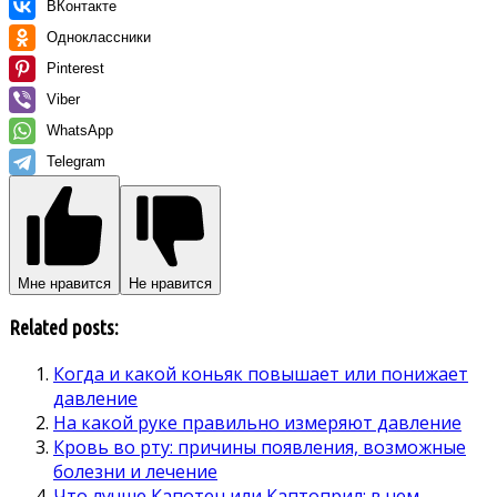
ВКонтакте
Одноклассники
Pinterest
Viber
WhatsApp
Telegram
Мне нравится
Не нравится
Related posts:
Когда и какой коньяк повышает или понижает
давление
На какой руке правильно измеряют давление
Кровь во рту: причины появления, возможные
болезни и лечение
Что лучше Капотен или Каптоприл: в чем