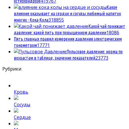
4
19767
остеохондрозе
Какое
влияние оказывает на сердце и сосуды любимый напиток
3
18855
многих - Кока-Кола
Какой чай понижает
1
8086
давление: какой пить при повышенном давлении
Пять главных правил измерения давления электрическим
1
7771
тонометром
Пульсовое давление: норма по
2
3773
возрастам в таблице, значение показателей
Рубрики
Кровь
Сосуды
Сердце