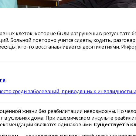
рвных клеток, которые были разрушены в результате б
ий. Больной повторно учится сидеть, ходить, разгова
 месяцы, кто-то восстанавливается десятилетиями. Инф
га
есто среди заболеваний, приводящих к инвалидности 
ноценной жизни без реабилитации невозможны. Но чело
т в условиях дома. При ишемическом инсульте реабил
 рекомендации являются одинаковыми.
Существует 5 к
иентом — поддержание гигиены, профилактика пролежн