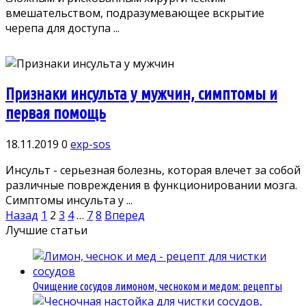
вмешательством, подразумевающее вскрытие
черепа для доступа ...
Признаки инсульта у мужчин, симптомы и
первая помощь
18.11.2019
0
exp-sos
Инсульт - серьезная болезнь, которая влечет за собой
различные повреждения в функционировании мозга.
Симптомы инсульта у ...
Пагинация
Назад
1
2
3
4
…
7
8
Вперед
записей
Лучшие статьи
Очищение сосудов лимоном, чесноком и медом: рецепты