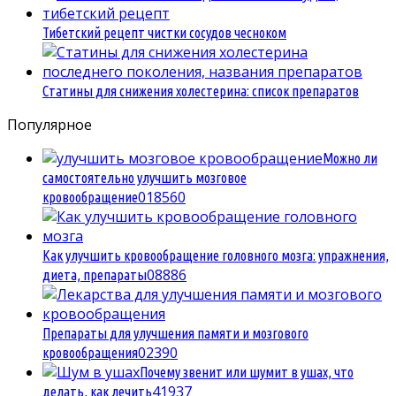
Тибетский рецепт чистки сосудов чесноком
Статины для снижения холестерина: список препаратов
Популярное
Можно ли
самостоятельно улучшить мозговое
0
18560
кровообращение
Как улучшить кровообращение головного мозга: упражнения,
0
8886
диета, препараты
Препараты для улучшения памяти и мозгового
0
2390
кровообращения
Почему звенит или шумит в ушах, что
4
1937
делать, как лечить