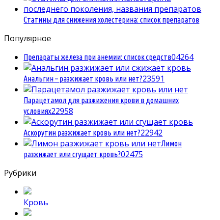
Статины для снижения холестерина: список препаратов
Популярное
0
4264
Препараты железа при анемии: список средств
2
3591
Анальгин – разжижает кровь или нет?
Парацетамол для разжижения крови в домашних
2
2958
условиях
2
2942
Аскорутин разжижает кровь или нет?
Лимон
0
2475
разжижает или сгущает кровь?
Рубрики
Кровь