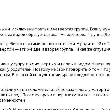
ыми. Исключены третья и четвертая группы. Если у му
ретьих видов образуется такая же или первая группа. 
т ребенка с такими же показателями. У родителей со 
вертой — эти же две и вторая группа. Такая же ситуаци
ант у супругов с четвертым и первым видом. У них поя
ак у родителей. Поэтому не стоит говорить о том, что 
нам. В женской консультации врачи предлагают ознаком
р. Если у отца положительный показатель, а у матери 
ить плод. Поэтому врачи в первые сутки после появл
еменностей.
X и Y. Мальчик родится у мужчины с Y и женщины с X -ти