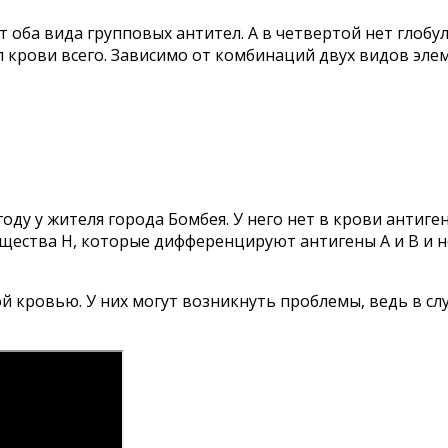
т оба вида групповых антител. А в четвертой нет глоб
п крови всего. Зависимо от комбинаций двух видов эле
году у жителя города Бомбея. У него нет в крови антиге
ещества Н, которые дифференцируют антигены А и В и 
й кровью. У них могут возникнуть проблемы, ведь в сл