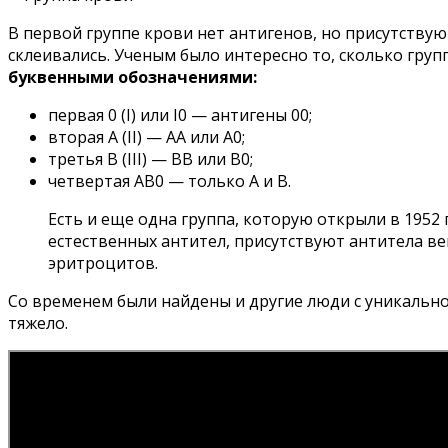
В первой группе крови нет антигенов, но присутствую
склеивались. Ученым было интересно то, сколько груп
буквенными обозначениями:
первая 0 (I) или I0 — антигены 00;
вторая А (II) — АА или А0;
третья В (III) — ВВ или В0;
четвертая АВ0 — только А и В.
Есть и еще одна группа, которую открыли в 1952 
естественных антител, присутствуют антитела в
эритроцитов.
Со временем были найдены и другие люди с уникально
тяжело.