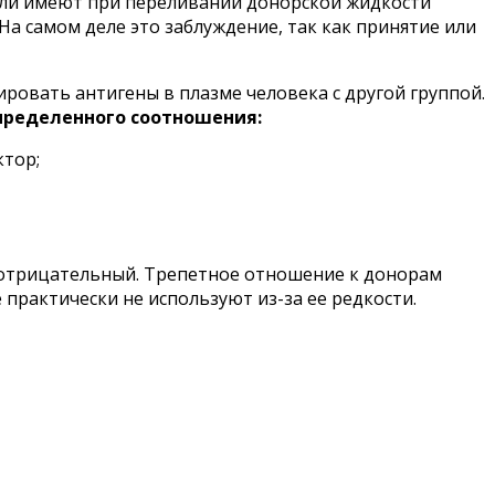
тели имеют при переливании донорской жидкости
На самом деле это заблуждение, так как принятие или
ровать антигены в плазме человека с другой группой.
пределенного соотношения:
ктор;
 отрицательный. Трепетное отношение к донорам
 практически не используют из-за ее редкости.