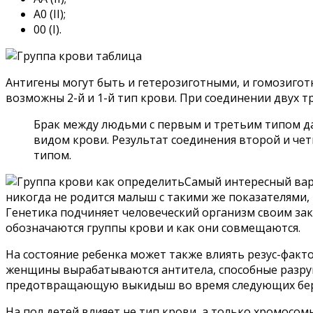
А0 (II);
00 (I).
Антигены могут быть и гетерозиготными, и гомозиготн
возможны 2-й и 1-й тип крови. При соединении двух т
Брак между людьми с первым и третьим типом дас
видом крови. Результат соединения второй и чет
типом.
Самый интересный вари
никогда не родится малыш с такими же показателями, к
Генетика подчиняет человеческий организм своим зако
обозначаются группы крови и как они совмещаются.
На состояние ребенка может также влиять резус-факто
женщины вырабатываются антитела, способные разруш
предотвращающую выкидыш во время следующих бер
На пол детей влияет не тип крови, а только хромосомы 