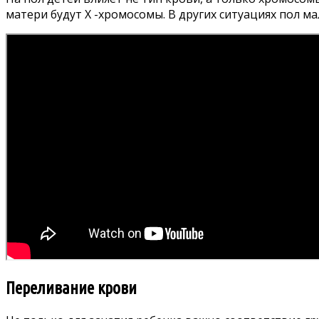
матери будут X -хромосомы. В других ситуациях пол м
Переливание крови