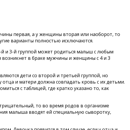
жчины первая, а у женщины вторая или наоборот, то
Другие варианты полностью исключаются.
2-й и 3-й группой может родиться малыш с любым
я возникнет в браке мужчины и женщины с 4 и 3
вляются дети со второй и третьей группой, но
у отца и матери должна совпадать кровь с их детьми.
иться с таблицей, где кратко указано то, как
отрицательный, то во время родов в организме
ения малыша вводят ей специальную сыворотку,
пом. Девочка появится в том случае, если у отца и