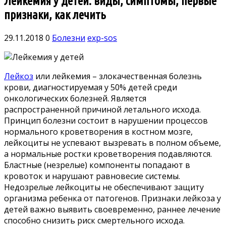
Лейкемия у детей: виды, симптомы, первые
признаки, как лечить
29.11.2018
0
Болезни
exp-sos
Лейкоз
или лейкемия – злокачественная болезнь
крови, диагностируемая у 50% детей среди
онкологических болезней. Является
распространенной причиной летального исхода.
Принцип болезни состоит в нарушении процессов
нормального кроветворения в костном мозге,
лейкоциты не успевают вызревать в полном объеме,
а нормальные ростки кроветворения подавляются.
Бластные (незрелые) компоненты попадают в
кровоток и нарушают равновесие системы.
Недозрелые лейкоциты не обеспечивают защиту
организма ребенка от патогенов. Признаки лейкоза у
детей важно выявить своевременно, раннее лечение
способно снизить риск смертельного исхода.