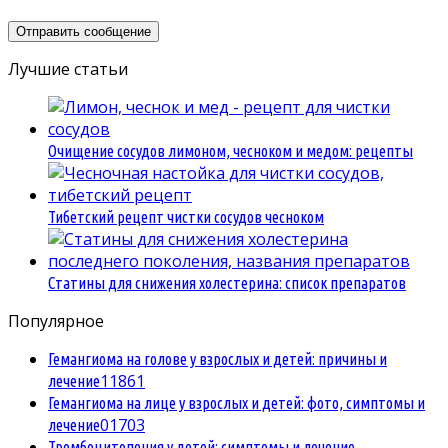
Лучшие статьи
Очищение сосудов лимоном, чесноком и медом: рецепты
Тибетский рецепт чистки сосудов чесноком
Статины для снижения холестерина: список препаратов
Популярное
Гемангиома на голове у взрослых и детей: причины и
1
1861
лечение
Гемангиома на лице у взрослых и детей: фото, симптомы и
0
1703
лечение
Тромбоцитопения у детей: симптомы и лечение,