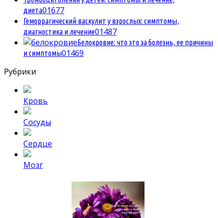
0
1677
диета
Геморрагический васкулит у взрослых: симптомы,
0
1487
диагностика и лечение
Белокровие: что это за болезнь, ее причины
0
1469
и симптомы
Рубрики
Кровь
Сосуды
Сердце
Мозг