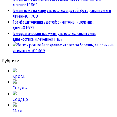
1
1861
лечение
Гемангиома на лице у взрослых и детей: фото, симптомы и
0
1703
лечение
Тромбоцитопения у детей: симптомы и лечение,
0
1677
диета
Геморрагический васкулит у взрослых: симптомы,
0
1487
диагностика и лечение
Белокровие: что это за болезнь, ее причины
0
1469
и симптомы
Рубрики
Кровь
Сосуды
Сердце
Мозг