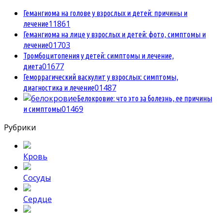
Гемангиома на голове у взрослых и детей: причины и
1
1861
лечение
Гемангиома на лице у взрослых и детей: фото, симптомы и
0
1703
лечение
Тромбоцитопения у детей: симптомы и лечение,
0
1677
диета
Геморрагический васкулит у взрослых: симптомы,
0
1487
диагностика и лечение
Белокровие: что это за болезнь, ее причины
0
1469
и симптомы
Рубрики
Кровь
Сосуды
Сердце