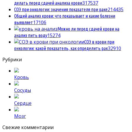
3
17537
делать перед сдачей анализа крови
2
14435
СОЭ при онкологии: значения показателя при раке
Общий анализ крови: что показывает и какие болезни
1
7106
выявляет
Можно ли перед сдачей крови на
1
5274
анализ пить воду
СОЭ в крови при
3
2910
онкологии: какой показатель, как определить рак
Рубрики
Кровь
Сосуды
Сердце
Мозг
Свежие комментарии