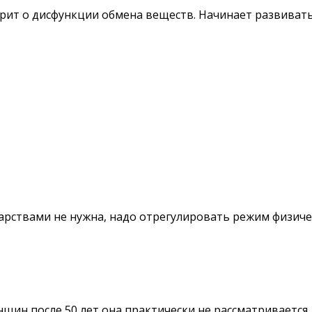
рит о дисфункции обмена веществ. Начинает развивать
арствами не нужна, надо отрегулировать режим физиче
нщин после 50 лет она практически не рассматривается