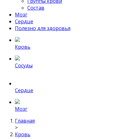
Группы крови
Состав
Мозг
Сердце
Полезно для здоровья
Кровь
Сосуды
Сердце
Мозг
Главная
>
Кровь