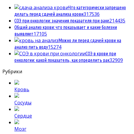
Что категорически запрещено
3
17536
делать перед сдачей анализа крови
2
14435
СОЭ при онкологии: значения показателя при раке
Общий анализ крови: что показывает и какие болезни
1
7105
выявляет
Можно ли перед сдачей крови на
1
5274
анализ пить воду
СОЭ в крови при
3
2909
онкологии: какой показатель, как определить рак
Рубрики
Кровь
Сосуды
Сердце
Мозг