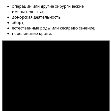
операции или другие хирургические
вмешательства;
донорская деятельность;
аборт;
естественные роды или кесарево сечение;
переливание крови.