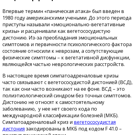
Впервые термин «паническая атака» был введен в
1980 году американскими учеными. До этого периода
приступы называли «эмоционально-вегетативные
кризы» и расценивали как вегетососудистую
дистонию. Из-за преобладания эмоциональных
симптомов и первичности психологического фактора
состояние относили к неврозам, а сопутствующие
физические симптомы – к вегетативной дисфункции,
являющейся частью неврологических расстройств.
В настоящее время симпатоадреналовые кризы
часто связывают с вегетососудистой дистонией (ВСД),
так как они часто возникают на ее фоне. ВСД – это
полиэтиологический синдром без точных симптомов.
Дистонию не относят к самостоятельному
заболеванию, у нее нет своего кода по
международной классификации болезней (МКБ).
Симпатоадреналовый криз и
вегетососудистая
дистония
закодированы в МКБ под кодом F 41.0 –