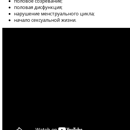
половое созревание;
половая дисфункция;
нарушение менструального цикла;
начало сексуальной жизни.