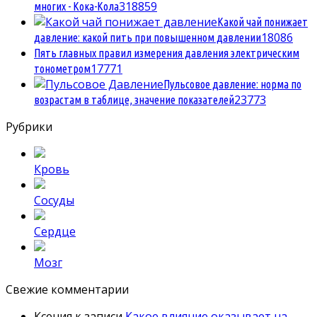
3
18859
многих - Кока-Кола
Какой чай понижает
1
8086
давление: какой пить при повышенном давлении
Пять главных правил измерения давления электрическим
1
7771
тонометром
Пульсовое давление: норма по
2
3773
возрастам в таблице, значение показателей
Рубрики
Кровь
Сосуды
Сердце
Мозг
Свежие комментарии
Ксения
к записи
Какое влияние оказывает на