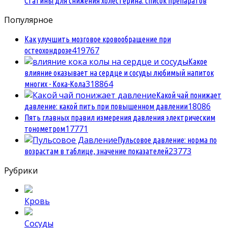
Статины для снижения холестерина: список препаратов
Популярное
Как улучшить мозговое кровообращение при
4
19767
остеохондрозе
Какое
влияние оказывает на сердце и сосуды любимый напиток
3
18864
многих - Кока-Кола
Какой чай понижает
1
8086
давление: какой пить при повышенном давлении
Пять главных правил измерения давления электрическим
1
7771
тонометром
Пульсовое давление: норма по
2
3773
возрастам в таблице, значение показателей
Рубрики
Кровь
Сосуды