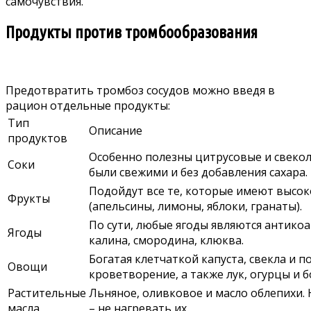
самочувствия.
Продукты против тромбообразования
Предотвратить тромбоз сосудов можно введя в
рацион отдельные продукты:
Тип
Описание
продуктов
Особенно полезны цитрусовые и свекол
Соки
были свежими и без добавления сахара.
Подойдут все те, которые имеют высо
Фрукты
(апельсины, лимоны, яблоки, гранаты).
По сути, любые ягоды являются антико
Ягоды
калина, смородина, клюква.
Богатая клетчаткой капуста, свекла и
Овощи
кроветворение, а также лук, огурцы и б
Растительные
Льняное, оливковое и масло облепихи. 
масла
– не нагревать их.