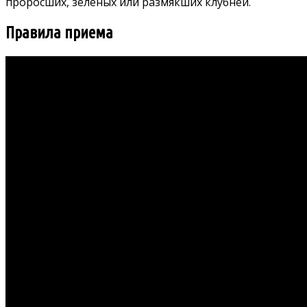
проросших, зеленых или размякших клубней.
Правила приема