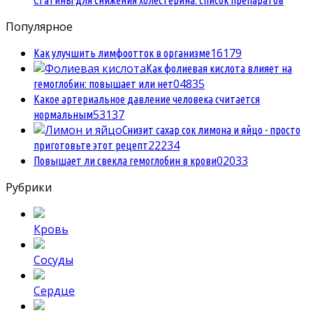
Популярное
1
6179
Как улучшить лимфоотток в организме
Как фолиевая кислота влияет на
0
4835
гемоглобин: повышает или нет
Какое артериальное давление человека считается
5
3137
нормальным
Снизит сахар сок лимона и яйцо - просто
2
2234
приготовьте этот рецепт
0
2033
Повышает ли свекла гемоглобин в крови
Рубрики
Кровь
Сосуды
Сердце