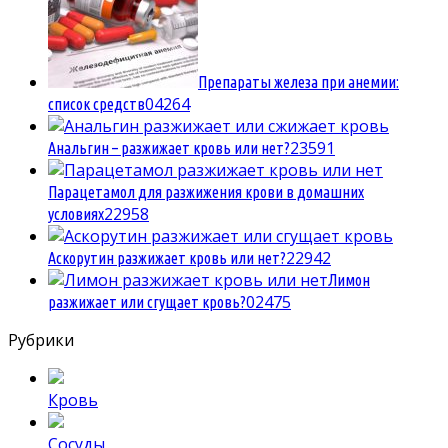
Препараты железа при анемии:
0
4264
список средств
2
3591
Анальгин – разжижает кровь или нет?
Парацетамол для разжижения крови в домашних
2
2958
условиях
2
2942
Аскорутин разжижает кровь или нет?
Лимон
0
2475
разжижает или сгущает кровь?
Рубрики
Кровь
Сосуды