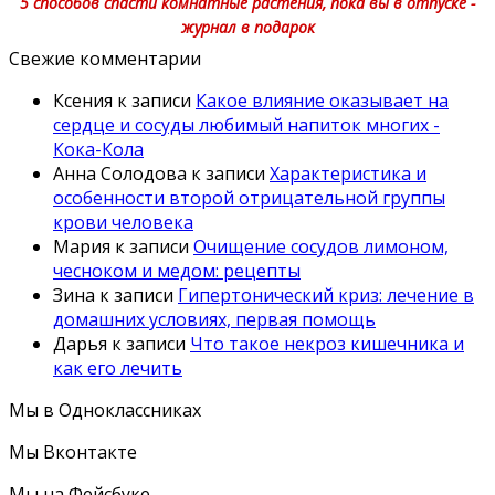
5 способов спасти комнатные растения, пока вы в отпуске -
журнал в подарок
Свежие комментарии
Ксения
к записи
Какое влияние оказывает на
сердце и сосуды любимый напиток многих -
Кока-Кола
Анна Солодова
к записи
Характеристика и
особенности второй отрицательной группы
крови человека
Мария
к записи
Очищение сосудов лимоном,
чесноком и медом: рецепты
Зина
к записи
Гипертонический криз: лечение в
домашних условиях, первая помощь
Дарья
к записи
Что такое некроз кишечника и
как его лечить
Мы в Одноклассниках
Мы Вконтакте
Мы на Фейсбуке