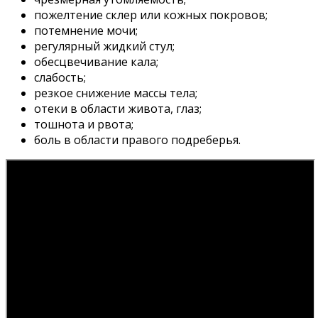
пожелтение склер или кожных покровов;
потемнение мочи;
регулярный жидкий стул;
обесцвечивание кала;
слабость;
резкое снижение массы тела;
отеки в области живота, глаз;
тошнота и рвота;
боль в области правого подреберья.