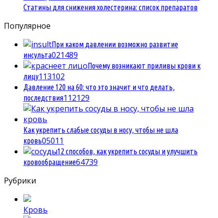
Статины для снижения холестерина: список препаратов
Популярное
При каком давлении возможно развитие
0
21489
инсульта
Почему возникают приливы крови к
1
13102
лицу
Давление 120 на 60: что это значит и что делать,
1
12129
последствия
Как укрепить слабые сосуды в носу, чтобы не шла
0
5011
кровь
12 способов, как укрепить сосуды и улучшить
6
4739
кровообращение
Рубрики
Кровь