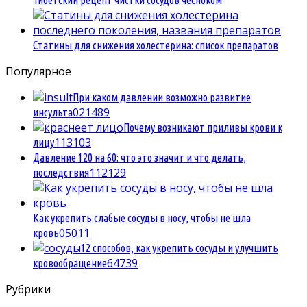
Статины для снижения холестерина: список препаратов
Популярное
При каком давлении возможно развитие
0
21489
инсульта
Почему возникают приливы крови к
1
13103
лицу
Давление 120 на 60: что это значит и что делать,
1
12129
последствия
Как укрепить слабые сосуды в носу, чтобы не шла
0
5011
кровь
12 способов, как укрепить сосуды и улучшить
6
4739
кровообращение
Рубрики