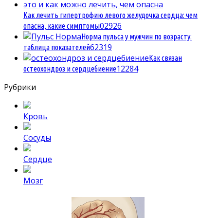
Как лечить гипертрофию левого желудочка сердца: чем
0
2926
опасна, какие симптомы
Норма пульса у мужчин по возрасту:
6
2319
таблица показателей
Как связан
1
2284
остеохондроз и сердцебиение
Рубрики
Кровь
Сосуды
Сердце
Мозг