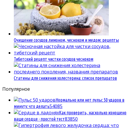
Очищение сосудов лимоном, чесноком и медом: рецепты
Тибетский рецепт чистки сосудов чесноком
Статины для снижения холестерина: список препаратов
Популярное
Нормально или нет пульс 50 ударов в
5
4085
минуту: что делать
Как проверить, насколько изношено
8
3850
ваше сердце - простой тест