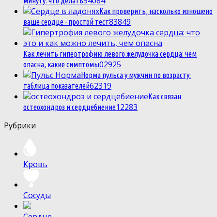
5
4084
минуту: что делать
Как проверить, насколько изношено
8
3849
ваше сердце - простой тест
Как лечить гипертрофию левого желудочка сердца: чем
0
2925
опасна, какие симптомы
Норма пульса у мужчин по возрасту:
6
2319
таблица показателей
Как связан
1
2283
остеохондроз и сердцебиение
Рубрики
Кровь
Сосуды
Сердце