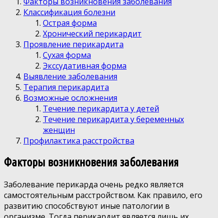
Факторы возникновения заболевания
Классификация болезни
Острая форма
Хронический перикардит
Проявление перикардита
Сухая форма
Экссудативная форма
Выявление заболевания
Терапия перикардита
Возможные осложнения
Течение перикардита у детей
Течение перикардита у беременных
женщин
Профилактика расстройства
Факторы возникновения заболевания
Заболевание перикарда очень редко является
самостоятельным расстройством. Как правило, его
развитию способствуют иные патологии в
организме. Тогда перикардит является лишь их