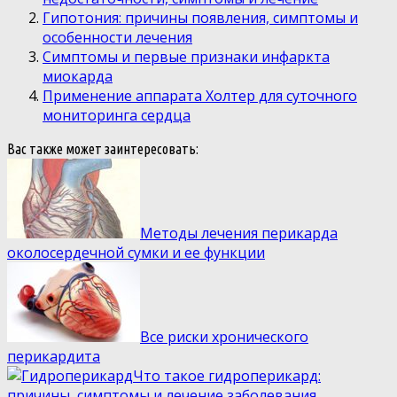
Гипотония: причины появления, симптомы и
особенности лечения
Симптомы и первые признаки инфаркта
миокарда
Применение аппарата Холтер для суточного
мониторинга сердца
Вас также может заинтересовать:
Методы лечения перикарда
околосердечной сумки и ее функции
Все риски хронического
перикардита
Что такое гидроперикард:
причины, симптомы и лечение заболевания