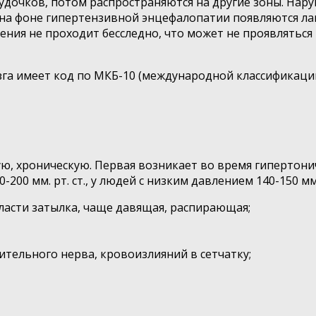
удочков, потом распространяются на другие зоны. Нар
 на фоне гипертензивной энцефалопатии появляются л
ния не проходит бесследно, что может не проявляться 
а имеет код по МКБ-10 (международной классификации б
, хроническую. Первая возникает во время гипертониче
200 мм. рт. ст., у людей с низким давлением 140-150 мм
ласти затылка, чаще давящая, распирающая;
ительного нерва, кровоизлияний в сетчатку;