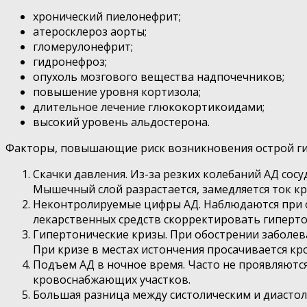
хронический пиелонефрит;
атеросклероз аорты;
гломерулонефрит;
гидронефроз;
опухоль мозгового вещества надпочечников;
повышение уровня кортизола;
длительное лечение глюкокортикоидами;
высокий уровень альдостерона.
Факторы, повышающие риск возникновения острой ги
Скачки давления. Из-за резких колебаний АД сосу
Мышечный слой разрастается, замедляется ток кр
Неконтролируемые цифры АД. Наблюдаются при от
лекарственных средств скорректировать гиперто
Гипертонические кризы. При обострении заболев
При кризе в местах истончения просачивается кр
Подъем АД в ночное время. Часто не проявляютс
кровоснабжающих участков.
Большая разница между систолическим и диастолич