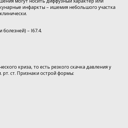
ушения могут носить диффузный характер или
акунарные инфаркты – ишемия небольшого участка
клинически.
олезней) – I67.4.
ского криза, то есть резкого скачка давления у
. рт. ст. Признаки острой формы: