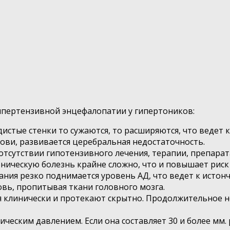
пертензивной энцефалопатии у гипертоников:
дистые стенки то сужаются, то расширяются, что ведет 
ови, развивается церебральная недостаточность.
сутствии гипотензивного лечения, терапии, препарата
ническую болезнь крайне сложно, что и повышает риск
ания резко поднимается уровень АД, что ведет к исто
овь, пропитывая ткани головного мозга.
я клинически и протекают скрытно. Продолжительное 
еским давлением. Если она составляет 30 и более мм. рт