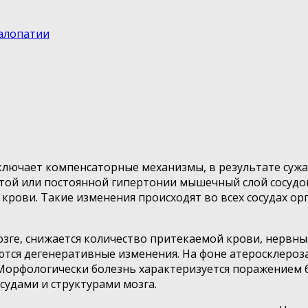
алопатии
лючает компенсаторные механизмы, в результате сужа
стой или постоянной гипертонии мышечный слой сосудо
крови. Такие изменения происходят во всех сосудах орг
озге, снижается количество притекаемой крови, нервн
аются дегенеративные изменения. На фоне атеросклеро
. Морфологически болезнь характеризуется поражением
удами и структурами мозга.