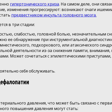
менно
гипертонического криза
. На самом деле, они связ
ение, изменения прогрессируют: возникают очаги ишеми
 стать
предвестником инсульта головного мозга.
тся в три стадии:
остью, слабостью, головной болью, незначительным сн
жно ее обнаружение при инструментальной диагностике,
смнестического, подкоркового, или атаксического синд
льной деятельности из-за снижения памяти, внимания,
ми. Может сочетаться с эпилептическими приступами
оятельно себя обслуживать.
цефалопатии
ртериального давления, что может быть связано с пе
ного повышения давления могут стать: