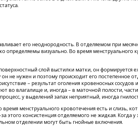
татуса.
авливает его неоднородность. В отделяемом при месяч
гко определяемы визуально. Во время менструального 
поверхностный слой выстилки матки, он формируется еж
 он не нужен и поэтому происходит его постепенное от
присутствие – результат оголения кровеносных сосудов 
ют во влагалище и, иногда – в маточной полости, част
 процесс, у выделений запах неприятный, иногда гнилос
 время менструального кровотечения есть и слизь, кот
-за этого консистенция отделяемого не жидкая. Когда 
льном отделении могут быть гнойные включения.