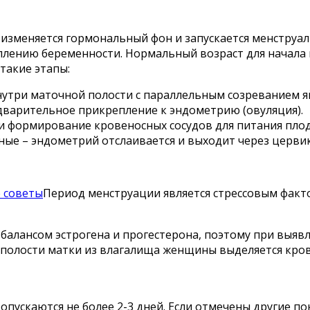
 изменяется гормональный фон и запускается менструа
плению беременности. Нормальный возраст для начала м
такие этапы:
утри маточной полости с параллельным созреванием яй
дварительное прикрепление к эндометрию (овуляция).
и формирование кровеносных сосудов для питания плод
чные – эндометрий отслаивается и выходит через церви
е советы
Период менструации является стрессовым факт
 балансом эстрогена и прогестерона, поэтому при выя
 полости матки из влагалища женщины выделяется кров
пускаются не более 2-3 дней. Если отмечены другие пок