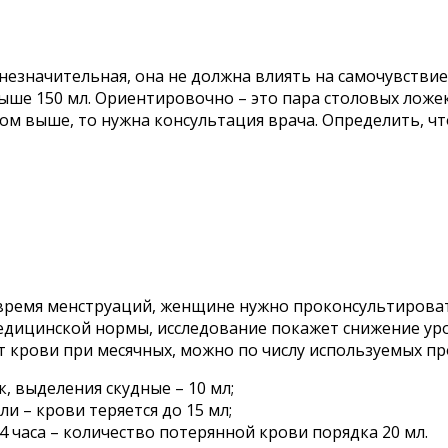
езначительная, она не должна влиять на самочувстви
ыше 150 мл. Ориентировочно – это пара столовых ложек 
емом выше, то нужна консультация врача. Определить,
 время менструаций, женщине нужно проконсультироват
едицинской нормы, исследование покажет снижение уро
крови при месячных, можно по числу используемых про
 выделения скудные – 10 мл;
и – крови теряется до 15 мл;
4 часа – количество потерянной крови порядка 20 мл.